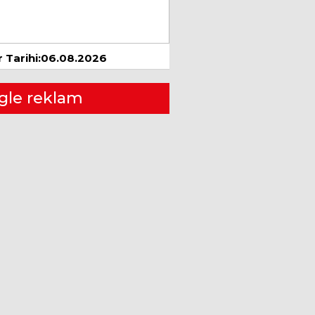
ÇAYLARI MI?
Ocak 2019
Mustafa TATLISU
ÜÇÜNCÜ DÜNYA
 Tarihi:06.08.2026
SAVAŞI
10 Ağustos 2022
gle reklam