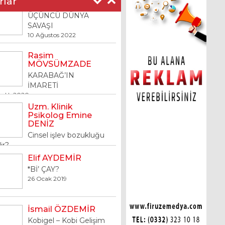
rlar
Rasim
MÖVSÜMZADE
KARABAĞ’IN
İMARETİ
ralık 2020
Uzm. Klinik
Psikolog Emine
DENİZ
Cinsel işlev bozukluğu
ir?
art 2019
Elif AYDEMİR
*Bİ’ ÇAY?
26 Ocak 2019
İsmail ÖZDEMİR
Kobigel – Kobi Gelişim
Destek Programı
10 Ocak 2019