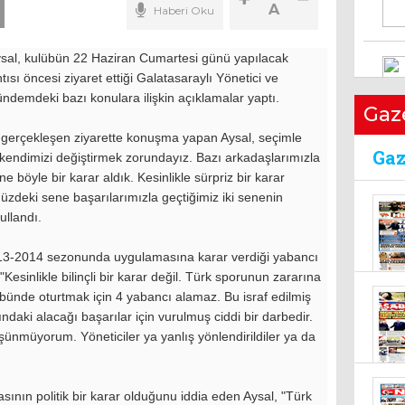
A
Haberi Oku
sal, kulübün 22 Haziran Cumartesi günü yapılacak
uya
ısı öncesi ziyaret ettiği Galatasaraylı Yönetici ve
16 E
demdeki bazı konulara ilişkin açıklamalar yaptı.
Gaz
 gerçekleşen ziyarette konuşma yapan Aysal, seçimle
in kendimizi değiştirmek zorundayız. Bazı arkadaşlarımızla
ne böyle bir karar aldık. Kesinlikle sürpriz bir karar
müzdeki sene başarılarımızla geçtiğimiz iki senenin
ullandı.
EN
13-2014 sezonunda uygulamasına karar verdiği yabancı
BU
Kesinlikle bilinçli bir karar değil. Türk sporunun zararına
OR
tribünde oturtmak için 4 yabancı alamaz. Bu israf edilmiş
21 
şındaki alacağı başarılar için vurulmuş ciddi bir darbedir.
düşünmüyorum. Yöneticiler ya yanlış yönlendirildiler ya da
10 
sının politik bir karar olduğunu iddia eden Aysal, "Türk