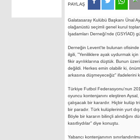
PAYLAŞ
Galatasaray Kulübü Başkanı Ünal Ay
olağanüstü seçimli genel kurul toplant
İşadamları Derneği'nde (GSYİAD) gün
Derneğin Levent'te bulunan ofisinde
ilgili, "Yeniliklere ayak uydurmak iç
fikir ayrılıklarına düştük. Bunun üzeri
değildi. Herkes emin olabilir ki, önü
arkasına düşmeyeceğiz" ifadelerini k
Türkiye Futbol Federasyonu'nun 20
oyuncu kontenjanını eleştiren Aysal, "
çalışacak bir karardır. Hiçbir kulüp 
bir paradır. Türk kulüplerinin yurt dı
Böyle bir kararın bilinçli alındığını 
kasıtlıydılar" diye konuştu.
Yabancı kontenjanının sınırlandırılma