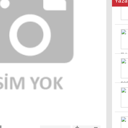
Yaza
17 A
ned
8 M