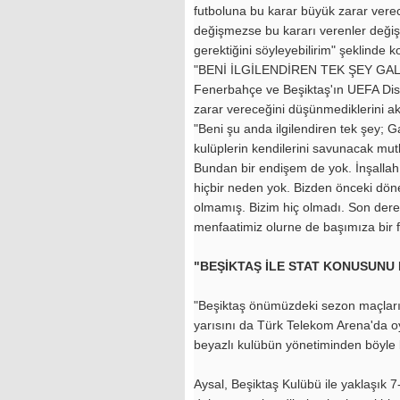
futboluna bu karar büyük zarar verec
değişmezse bu kararı verenler değiş
gerektiğini söyleyebilirim" şeklinde k
"BENİ İLGİLENDİREN TEK ŞEY GA
Fenerbahçe ve Beşiktaş'ın UEFA Disip
zarar vereceğini düşünmediklerini akt
"Beni şu anda ilgilendiren tek şey;
kulüplerin kendilerini savunacak mutla
Bundan bir endişem de yok. İnşallah
hiçbir neden yok. Bizden önceki döne
olmamış. Bizim hiç olmadı. Son dere
menfaatimiz olurne de başımıza bir fe
"BEŞİKTAŞ İLE STAT KONUSUNU
"Beşiktaş önümüzdeki sezon maçları
yarısını da Türk Telekom Arena'da o
beyazlı kulübün yönetiminden böyle bi
Aysal, Beşiktaş Kulübü ile yaklaşık 