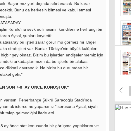
ek. Başarımız yurt dışında sıfırlanacak. Bu karar
ecektir. Bunu da herkesin bilmesi ve kabul etmesi
onuştu.
LATASARAY"
lin Kurulu'na sevk edilmesinin kendilerine herhangi bir
aran Aysal, şunları kaydetti:
 Galatasaray bu işten zarar görür mü görmez mi Diğer
olu
ka stratejileri var. Bunlar Türkiye'nin büyük kulüpleri.
21 
 hiçbir şey olmaz. Bizim bu işlerden endişelenmemiz için
mdeki arkadaşlarımızın da bu işlerle bir alakası
ce dikkatli davrandık. Ne bizim bu durumdan bir
21 
laket gelir."
 EN SON 7-8 AY ÖNCE KONUŞTUK"
n yarısını Fenerbahçe Şükrü Saracoğlu Stadı'nda
19 
ynamak isterse ne yaparsınız " sorusuna Aysal, siyah-
r talep gelmediğini ifade etti.
7-8 ay önce stat konusunda bir görüşme yaptıklarını ve