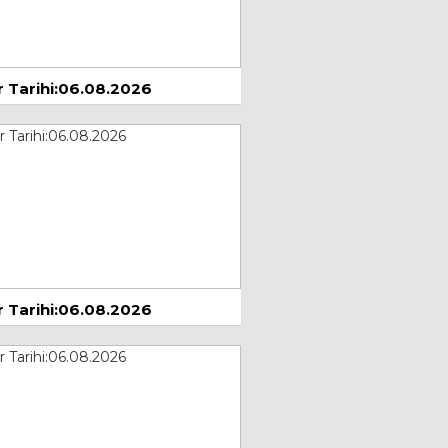
Atatürk ve Konya
5 Ağustos 2026
 Tarihi:06.08.2026
Yılmaz Sandıkcı
AKIL VERMEK Mİ
AKLI UYANDIRMAK
MI?
Mayıs 2026
Mehmet Mert
Ahmet
Davutoğlu'nun En
Doğru, Siyasetin En
 Kararı
Prof. Dr. Kayhan
Temmuz 2026
 Tarihi:06.08.2026
ÖZTÜRK
ÇAĞIMIZIN VEBASI
VİRÜSLER
yıs 2024
Dyt. Tuğba
BALDEDE
KIŞIN ŞİFASI BİTKİ