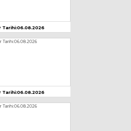
GÜNE BOTOKS
yıs 2024
Ramazan Çınar
Eşitsizlik
1 Mayıs 2024
 Tarihi:06.08.2026
Prof.Dr. Nuri
ŞİMŞEKLER
GEL, AMA KENDİNE
DE GEL!
yıs 2024
Zeynep Bengü
AYDINLI
Amasra & Safranbolu
5 Temmuz 2025
 Tarihi:06.08.2026
Seda Özlem
Çağımızda Dikkat
Eksikliği, Nedenleri ve
Tedavi Yaklaşımları
Ağustos 2025
İbrahim Günay