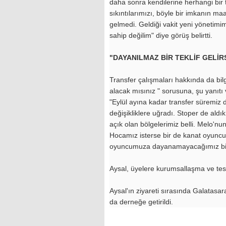
daha sonra kendilerine herhangi bir 
sıkıntılarımızı, böyle bir imkanın ma
gelmedi. Geldiği vakit yeni yönetimim
sahip değilim" diye görüş belirtti.
"DAYANILMAZ BİR TEKLİF GELİR
Transfer çalışmaları hakkında da bilg
alacak mısınız " sorusuna, şu yanıtı 
"Eylül ayına kadar transfer süremiz
değişikliklere uğradı. Stoper de aldık.
açık olan bölgelerimiz belli. Melo'n
Hocamız isterse bir de kanat oyuncusu
oyuncumuza dayanamayacağımız bir ra
Aysal, üyelere kurumsallaşma ve tesis
Aysal'ın ziyareti sırasında Galatasa
da derneğe getirildi.