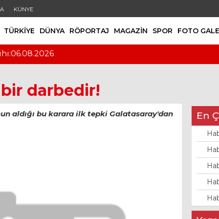
DA
KÜNYE
TÜRKİYE
DÜNYA
RÖPORTAJ
MAGAZİN
SPOR
FOTO GALE
ihi:06.08.2026
bir darbedir!
un aldığı bu karara ilk tepki Galatasaray'dan
En Ç
Hab
Hab
Hab
Hab
Hab