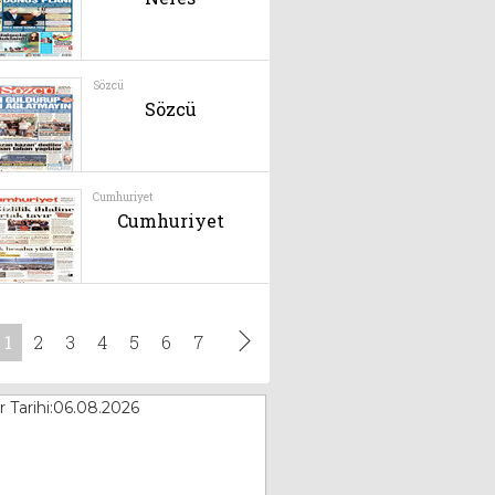
Yüzyılın Belası!
4 Ağustos 2025
Doç. Dr. Murat Gül
Korona virüs
erkeklerde sertleşme
bozukluğuna neden
yor
Doç. Dr. Alaaddin
Ocak 2023
Nayman
Varis tedavinizi
ertelemeyin!
Ocak 2023
Mine TURAN
SİZ BİLİYOR
MUSUNUZ O’NUN
KİM OLDUĞUNU?
Şubat 2024
Op .Dr. Nurten
Yavuz
ZEHİRDEN GELEN
GÜZELLİK; DÜNDEN