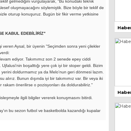
teklif gelmediğini vurgulayarak, "Bu konudaki teknik
BU
1 Ma
alesef oluşmayacağını söylemiştik. Bize böyle bir teklif de
izle oturup konuşuruz. Bugün bir fikir verme yetkisine
Haber
SE KABUL EDEBİLİRİZ"
i veren Aysal, bir üyenin "Seçimden sonra yeni çilekler
verdi:
 devam ediyor. Takımımız son 2 senede epey ciddi
1 Ma
 Ujfalusi'nin boşalttığı yere çok iyi bir stoper geldi. Bizim
un yerini doldurmamız ya da Melo'nun geri dönmesi lazım.
 alırız. Bunun dışında iyi bir takımımız var. Bir veya iki
kam önerilirse o pozisyonları da doldurabiliriz."
Haber
leşmeyle ilgili bilgiler vererek konuşmasını bitirdi.
ray'ın bu sezon futbol ve basketbolda kazandığı kupalar
13 