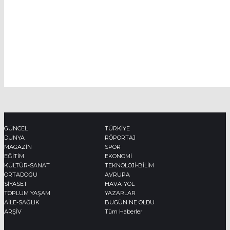
GÜNCEL
TÜRKİYE
DÜNYA
RÖPORTAJ
MAGAZİN
SPOR
EĞİTİM
EKONOMİ
KÜLTÜR-SANAT
TEKNOLOJİ-BİLİM
ORTADOĞU
AVRUPA
SİYASET
HAVA-YOL
TOPLUM YAŞAM
YAZARLAR
AİLE-SAĞLIK
BUGÜN NE OLDU
ARŞİV
Tüm Haberler