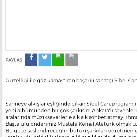
Haber Tarihi:05.08.2026
PAYLAŞ
Güzelliği ile göz kamaştıran başarılı sanatçı Sibel C
Sahneye alkışlar eşliğinde çıkan Sibel Can, programına
yeni albümünden bir çok şarkısını Ankara'lı sevenleriy
aralarında müzikseverlerle sık sık sohbet etmeyi i
Başta ulu önderimiz Mustafa Kemal Atatürk olmak ü
Bu gece seslendireceğim bütün şarkıları öğretmenler