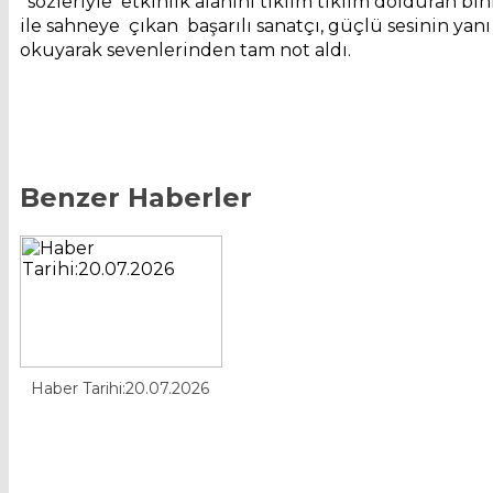
''sözleriyle etkinlik alanını tıklım tıklım dolduran bi
ile sahneye çıkan başarılı sanatçı, güçlü sesinin yan
okuyarak sevenlerinden tam not aldı.
Benzer Haberler
Haber Tarihi:20.07.2026