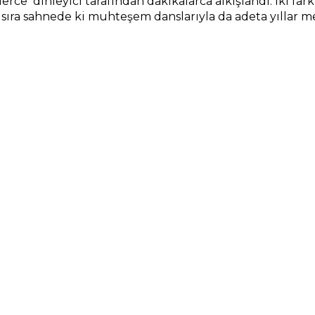
nlerce dinleyici tarafından dakikalarca alkışlandı. İki far
ı sıra sahnede ki muhteşem danslarıyla da adeta yıllar 