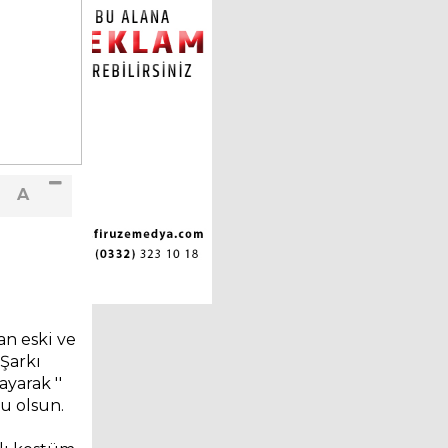
A
an eski ve
 Şarkı
yarak ''
u olsun.