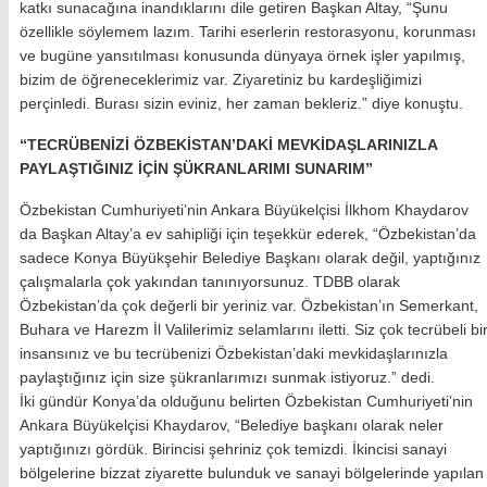
katkı sunacağına inandıklarını dile getiren Başkan Altay, “Şunu
özellikle söylemem lazım. Tarihi eserlerin restorasyonu, korunması
ve bugüne yansıtılması konusunda dünyaya örnek işler yapılmış,
bizim de öğreneceklerimiz var. Ziyaretiniz bu kardeşliğimizi
perçinledi. Burası sizin eviniz, her zaman bekleriz.” diye konuştu.
“TECRÜBENİZİ ÖZBEKİSTAN’DAKİ MEVKİDAŞLARINIZLA
PAYLAŞTIĞINIZ İÇİN ŞÜKRANLARIMI SUNARIM”
Özbekistan Cumhuriyeti’nin Ankara Büyükelçisi İlkhom Khaydarov
da Başkan Altay’a ev sahipliği için teşekkür ederek, “Özbekistan’da
sadece Konya Büyükşehir Belediye Başkanı olarak değil, yaptığınız
çalışmalarla çok yakından tanınıyorsunuz. TDBB olarak
Özbekistan’da çok değerli bir yeriniz var. Özbekistan’ın Semerkant,
Buhara ve Harezm İl Valilerimiz selamlarını iletti. Siz çok tecrübeli bi
insansınız ve bu tecrübenizi Özbekistan’daki mevkidaşlarınızla
paylaştığınız için size şükranlarımızı sunmak istiyoruz.” dedi.
İki gündür Konya’da olduğunu belirten Özbekistan Cumhuriyeti’nin
Ankara Büyükelçisi Khaydarov, “Belediye başkanı olarak neler
yaptığınızı gördük. Birincisi şehriniz çok temizdi. İkincisi sanayi
bölgelerine bizzat ziyarette bulunduk ve sanayi bölgelerinde yapılan