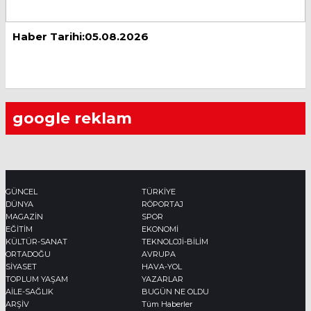
Haber Tarihi:05.08.2026
google reklam
GÜNCEL
TÜRKİYE
DÜNYA
RÖPORTAJ
MAGAZİN
SPOR
EĞİTİM
EKONOMİ
KÜLTÜR-SANAT
TEKNOLOJİ-BİLİM
ORTADOĞU
AVRUPA
SİYASET
HAVA-YOL
TOPLUM YAŞAM
YAZARLAR
AİLE-SAĞLIK
BUGÜN NE OLDU
ARŞİV
Tüm Haberler