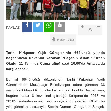
PAYLAŞ
A
Haberi Oku
Tarihi Kırkpınar Yağlı Güreşleri’nin 664’üncü yılında
başpehlivan unvanını kazanan “Paşanın Aslanı” Orhan
Okulu, 11 Temmuz Cuma günü saat 10.00’da Antalya’da
karşılanacak.
Bu yıl 664’üncüsü düzenlenen Tarihi Kırkpınar Yağlı
Güreşleri’nde Muratpaşa Belediyespor adına güreşen 36
yaşındaki Orhan Okulu, altın kemerin sahibi oldu. Başpehlivan,
bugüne kadar 6 kez final gördüğü Kırkpınar’da 2015 ve
2018’in ardından üçüncü kez zirveye adını yazdırdı. Okulu, bu
yılki güreşlerde sırasıyla Seçkin Duman, Cengizhan Şimşek,