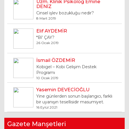
Uzm. Klinik Psikolog Emine
DENİZ
Cinsel işlev bozukluğu nedir?
8 Mart 2019
Elif AYDEMİR
*Bİ’ ÇAY?
26 Ocak 2019
İsmail ÖZDEMİR
Kobigel – Kobi Gelişim Destek
Programı
10 Ocak 2019
Yasemin DEVECİOĞLU
Yine günlerden sonun başlangıcı, farklı
bir uyanışın tesellisidir masumiyet.
16 Eylül 2021
Mehmet Yıldırım
Gazete Manşetleri
Girişimcilik desteği