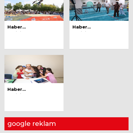
GEL, AMA KENDİNE DE GEL!
1 Mayıs 2024
Zeynep Bengü AYDINLI
Haber
Haber
Tarihi:07.08.2026
Tarihi:07.08.2026
Amasra & Safranbolu
5 Temmuz 2025
Seda Özlem
Çağımızda Dikkat Eksikliği, Nedenleri
ve Tedavi Yaklaşımları
13 Ağustos 2025
İbrahim Günay
Haber
Atatürk ve Konya
Tarihi:07.08.2026
5 Ağustos 2026
Yılmaz Sandıkcı
google reklam
AKIL VERMEK Mİ AKLI UYANDIRMAK
MI?