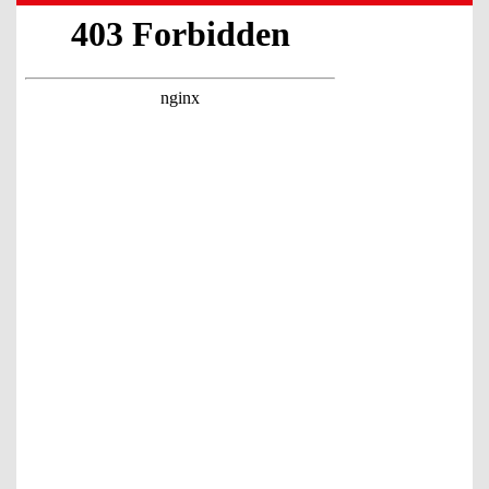
21 Ocak 2023
Serbest Muhasebeci Mali Müşavir
Serdar Selamoğlu
ENFLASYONU BİLİYORUZ DA BU
YENİDEN DEĞERLEME ORANI NE
OLUYOR
21 Ocak 2023
Dyt. Büşra Söylemez Ay
BOZULMUŞ BEDEN ALGISI
10 Ağustos 2022
Dr. Ali YILMAZ
Ülkemizi Saran Yüzyılın Belası!
4 Ağustos 2025
Doç. Dr. Murat Gül
Korona virüs erkeklerde sertleşme
bozukluğuna neden oluyor
21 Ocak 2023