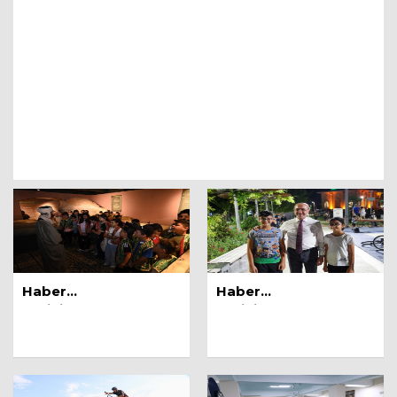
Doç. Dr. Alaaddin Nayman
Varis tedavinizi ertelemeyin!
21 Ocak 2023
Mine TURAN
SİZ BİLİYOR MUSUNUZ O’NUN KİM
OLDUĞUNU?
19 Şubat 2024
Op .Dr. Nurten Yavuz
ZEHİRDEN GELEN GÜZELLİK;
DÜNDEN BUGÜNE BOTOKS
1 Mayıs 2024
Haber
Haber
Ramazan Çınar
Tarihi:07.08.2026
Tarihi:07.08.2026
Eşitsizlik
1 Mayıs 2024
Prof.Dr. Nuri ŞİMŞEKLER