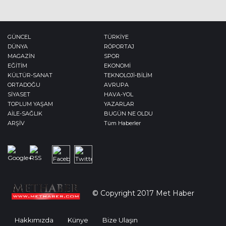
14 Mayıs 2026
Mehmet Mert
Ahmet Davutoğlu'nun En Doğru,
GÜNCEL
TÜRKİYE
Siyasetin En Zor Kararı
DÜNYA
RÖPORTAJ
30 Temmuz 2026
MAGAZİN
SPOR
EĞİTİM
EKONOMİ
KÜLTÜR-SANAT
Prof. Dr. Kayhan ÖZTÜRK
TEKNOLOJİ-BİLİM
ORTADOĞU
AVRUPA
ÇAĞIMIZIN VEBASI VİRÜSLER
SİYASET
HAVA-YOL
1 Mayıs 2024
TOPLUM YAŞAM
YAZARLAR
AİLE-SAĞLIK
BUGÜN NE OLDU
ARŞİV
Tüm Haberler
Dyt. Tuğba BALDEDE
KIŞIN ŞİFASI BİTKİ ÇAYLARI MI?
26 Ocak 2019
Mustafa TATLISU
ÜÇÜNCÜ DÜNYA SAVAŞI
© Copyright 2017 Met Haber
10 Ağustos 2022
Hakkımızda
Künye
Bize Ulaşın