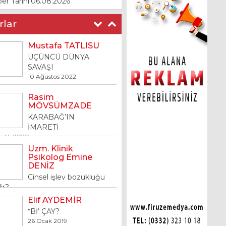
er Tarihi:06.08.2026
rlar
Rasim
MÖVSÜMZADE
KARABAĞ’IN
İMARETİ
ralık 2020
Uzm. Klinik
Psikolog Emine
DENİZ
Cinsel işlev bozukluğu
ir?
art 2019
Elif AYDEMİR
*Bİ’ ÇAY?
26 Ocak 2019
İsmail ÖZDEMİR
Kobigel – Kobi Gelişim
Destek Programı