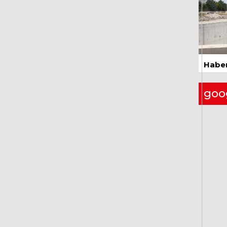
26 
Haber
goo