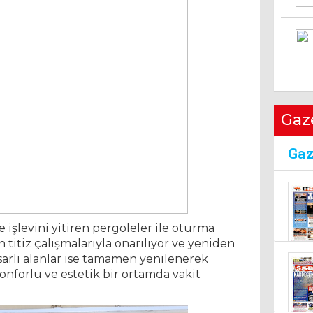
uya
16 E
Gaz
 işlevini yitiren pergoleler ile oturma
EN
n titiz çalışmalarıyla onarılıyor ve yeniden
BU
OR
sarlı alanlar ise tamamen yenilenerek
21 
onforlu ve estetik bir ortamda vakit
10 