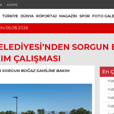
DA
KÜNYE
TÜRKİYE
DÜNYA
RÖPORTAJ
MAGAZİN
SPOR
FOTO GALE
ihi:06.08.2026
LEDİYESİ’NDEN SORGUN
IM ÇALIŞMASI
N SORGUN BOĞAZ SAHİLİNE BAKIM
En Ç
Hab
Hab
Hab
Hab