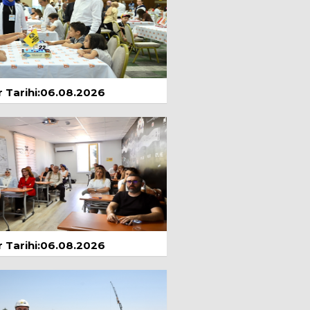
Ağustos 2025
İbrahim Günay
Atatürk ve Konya
5 Ağustos 2026
 Tarihi:06.08.2026
Yılmaz Sandıkcı
AKIL VERMEK Mİ
AKLI UYANDIRMAK
MI?
Mayıs 2026
Mehmet Mert
Ahmet
Davutoğlu'nun En
Doğru, Siyasetin En
 Kararı
Prof. Dr. Kayhan
Temmuz 2026
 Tarihi:06.08.2026
ÖZTÜRK
ÇAĞIMIZIN VEBASI
VİRÜSLER
yıs 2024
Dyt. Tuğba