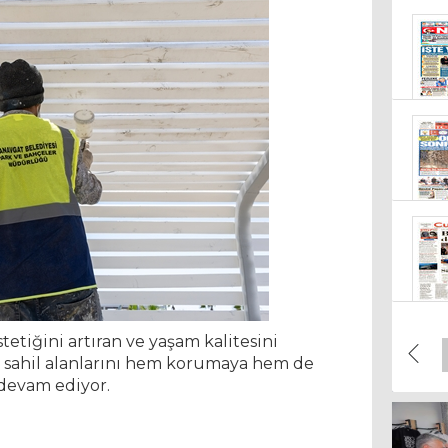
olu
21 
21 
etiğini artıran ve yaşam kalitesini
a sahil alanlarını hem korumaya hem de
 devam ediyor.
19 