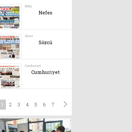
Dr. Ali YILMAZ
Ülkemizi Saran
Yüzyılın Belası!
4 Ağustos 2025
Doç. Dr. Murat Gül
Korona virüs
erkeklerde sertleşme
bozukluğuna neden
yor
Doç. Dr. Alaaddin
Ocak 2023
Nayman
Varis tedavinizi
ertelemeyin!
Ocak 2023
Mine TURAN
SİZ BİLİYOR
MUSUNUZ O’NUN
KİM OLDUĞUNU?
Şubat 2024
Op .Dr. Nurten
Yavuz