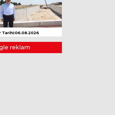
BALDEDE
KIŞIN ŞİFASI BİTKİ
ÇAYLARI MI?
Ocak 2019
Mustafa TATLISU
ÜÇÜNCÜ DÜNYA
 Tarihi:06.08.2026
SAVAŞI
10 Ağustos 2022
gle reklam