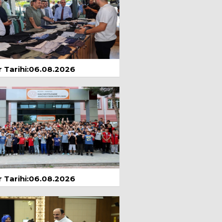
ZEHİRDEN GELEN
GÜZELLİK; DÜNDEN
GÜNE BOTOKS
yıs 2024
Ramazan Çınar
Eşitsizlik
1 Mayıs 2024
 Tarihi:06.08.2026
Prof.Dr. Nuri
ŞİMŞEKLER
GEL, AMA KENDİNE
DE GEL!
yıs 2024
Zeynep Bengü
AYDINLI
Amasra & Safranbolu
5 Temmuz 2025
 Tarihi:06.08.2026
Seda Özlem
Çağımızda Dikkat
Eksikliği, Nedenleri ve
Tedavi Yaklaşımları