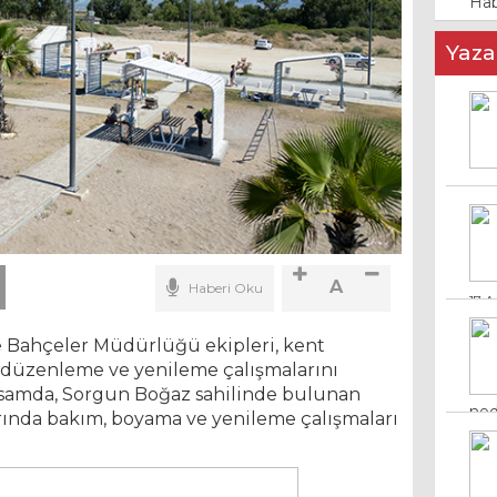
Hab
Yaza
17 A
A
Haberi Oku
ned
8 M
e Bahçeler Müdürlüğü ekipleri, kent
düzenleme ve yenileme çalışmalarını
psamda, Sorgun Boğaz sahilinde bulunan
rında bakım, boyama ve yenileme çalışmaları